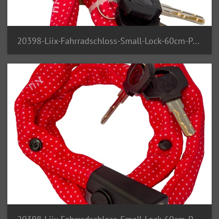
20398-Liix-Fahrradschloss-Small-Lock-60cm-Polka-Dots-Red