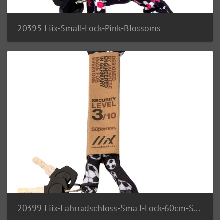
20395 Liix-Small-Lock-Pink-Blossoms
20399 Liix-Fahrradschloss-Small-Lock-60cm-Soccerball