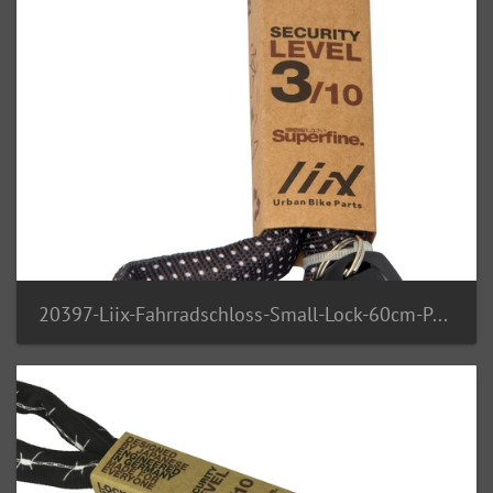
20397-Liix-Fahrradschloss-Small-Lock-60cm-Polka-Dots-Black