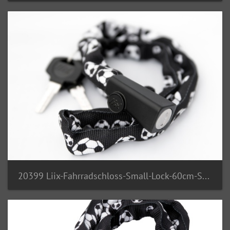
20399 Liix-Fahrradschloss-Small-Lock-60cm-Soccerball 2