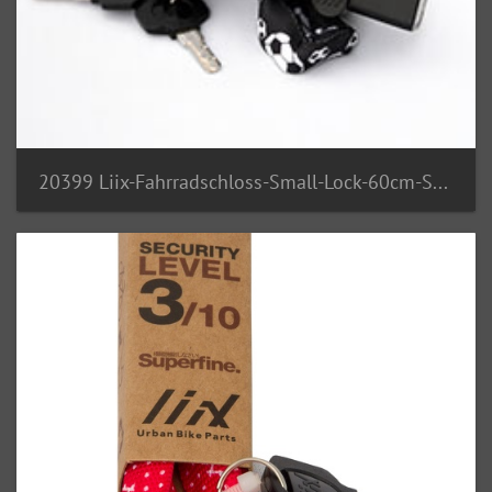
20399 Liix-Fahrradschloss-Small-Lock-60cm-Soccerball 1