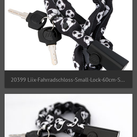
20399 Liix-Fahrradschloss-Small-Lock-60cm-Soccerball 3