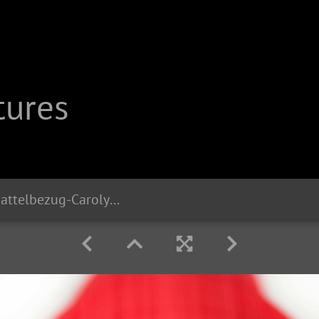
tures
20270-Liix-Sattelbezug-Carolyn-Gavin-Never-Give-Up 1