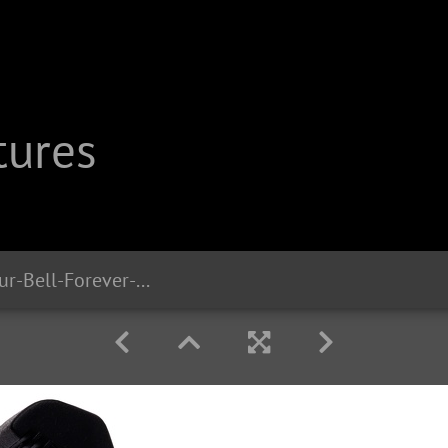
tures
7260 Liix-Colour-Bell-Forever-Young-Pastel-Green