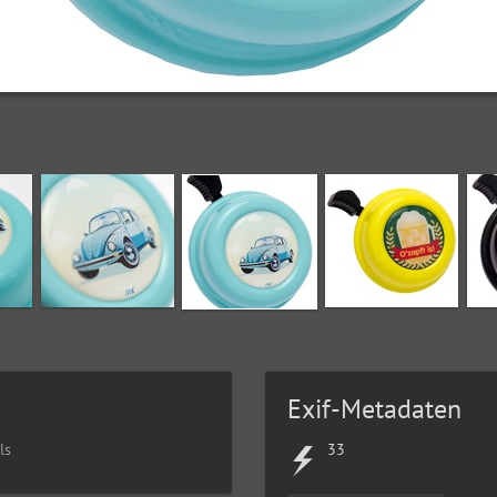
Exif-Metadaten
ls
33