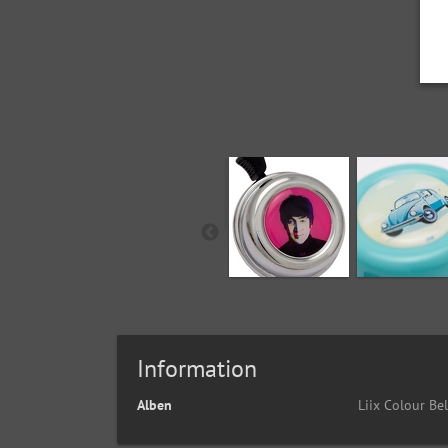
Information
Alben
Liix Colour Bel